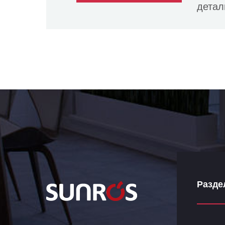
детал
Разде